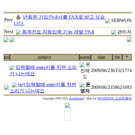
년회원 가입안내서를 FAX로 받고 싶습
Prev
SERWON
니다.
Next
회계전표 자동입력 기능 개발 안내
관리자
no
subject
name
date
hit
*
유
입력할때 enter키를 치면 소리
2009/06/23
6332
1774
진애
가 나는데요
드
[re] 입력할때 enter키를 치면
운
2009/06/23
5862
1693
소리가 나는데요
영자
Zeroboard
/ skin by
데이타라인 소프트웨어
Copyright 1999-2026