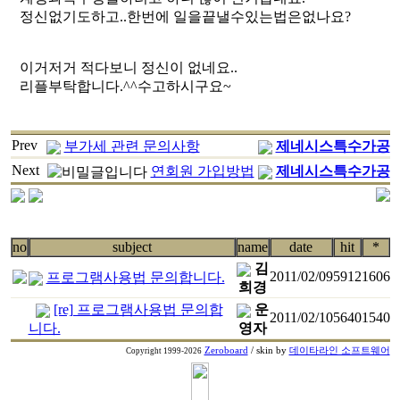
정신없기도하고..한번에 일을끝낼수있는법은없나요?
이거저거 적다보니 정신이 없네요..
리플부탁합니다.^^수고하시구요~
Prev
부가세 관련 문의사항
제네시스특수가공
Next
연회원 가입방법
제네시스특수가공
no
subject
name
date
hit
*
김
2011/02/09
5912
1606
프로그램사용법 문의합니다.
희경
[re] 프로그램사용법 문의합
운
2011/02/10
5640
1540
니다.
영자
Zeroboard
/ skin by
데이타라인 소프트웨어
Copyright 1999-2026