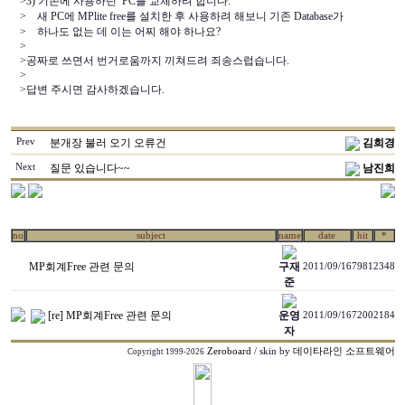
>3) 기존에 사용하던 PC를 교체하려 합니다.
> 새 PC에 MPlite free를 설치한 후 사용하려 해보니 기존 Database가
> 하나도 없는 데 이는 어찌 해야 하나요?
>
>공짜로 쓰면서 번거로움까지 끼쳐드려 죄송스럽습니다.
>
>답변 주시면 감사하겠습니다.
Prev
분개장 불러 오기 오류건
김희경
Next
질문 있습니다~~
남진희
no
subject
name
date
hit
*
MP회계Free 관련 문의
구재
2011/09/16
7981
2348
준
[re] MP회계Free 관련 문의
운영
2011/09/16
7200
2184
자
Zeroboard
/ skin by
데이타라인 소프트웨어
Copyright 1999-2026