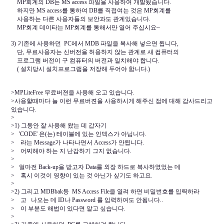
MP회계의 DB는 MS access 파일을 사용하여 개발됬습니다.
하지만 MS access를 통하여 DB를 직접여는 것은 MP회계를
사용하는 다른 사용자들의 보안과도 관계있습니다.
MP회계 데이타는 MP회계를 통해서만 열어 주십시요~
3) 기존에 사용하던 PC에서 MDB 파일을 복사해 넣으면 됩니다,
단, 무료사용자는 신버전을 허용하지 않는 관계로 새 컴퓨터의
프로그램 버전이 구 컴퓨터의 버전과 일치해야 합니다.
( 설치당시 설치프로그램을 저장해 두어야 합니다.)
>MPLiteFree 무료버젼을 사용해 오고 있습니다.
>사용할때마다 늘 이런 무료버젼을 사용하시게 해주신 점에 대해 감사드리고
있습니다.
>
>1) 그동안 잘 사용해 왔는 데 갑자기
> 'CODE' 은(는) 테이블에 있는 인덱스가 아닙니다.
> 라는 Message가 나타나면서 Access가 안됩니다.
> 어찌해야 하는 지 난감하기 그지 없습니다.
>
> 얼마전 Back-up을 받고자 Data를 외장 하드로 복사하였었는 데
> 혹시 이것이 영향이 있는 것 아닌가 싶기도 하고요.
>
>2) 그리고 MDBbak등 MS Access File을 열려 하면 비밀번호를 입력하라
> 고 나오는 데 ID나 Password 를 입력하여도 안됩니다..
> 이 부분도 해법이 있다면 알고 싶습니다.
>